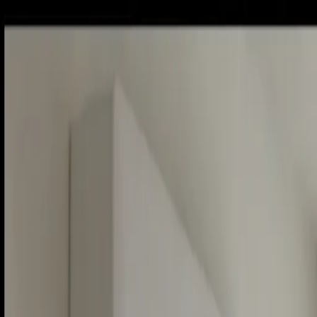
Sobota, 8. augusta 2026
Meniny má Oskar