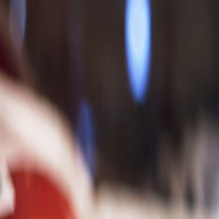
Nedeľa, 9. augusta 2026
Meniny má Ľubomíra