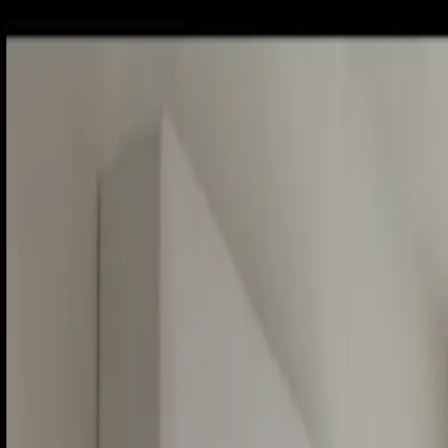
Sobota, 8. augusta 2026
Meniny má Oskar