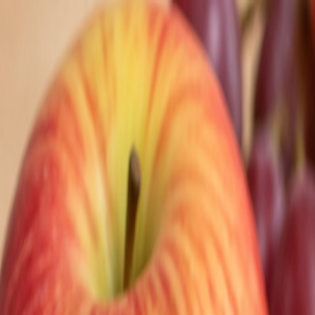
Nedeľa, 9. augusta 2026
Meniny má Ľubomíra