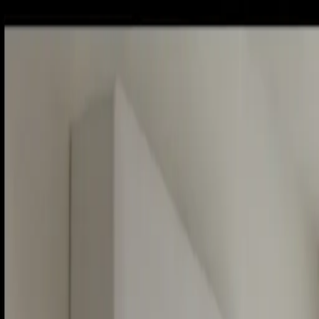
Sobota, 8. augusta 2026
Meniny má Oskar