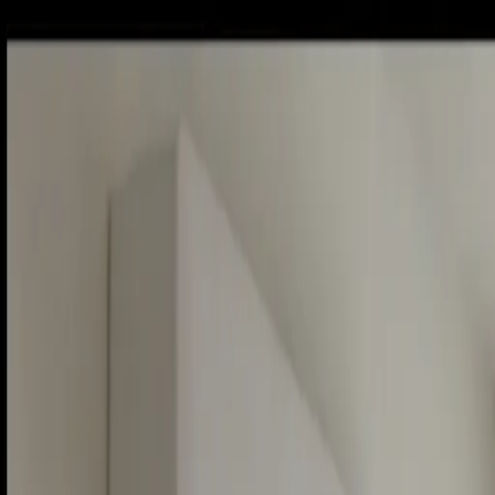
Sobota, 8. augusta 2026
Meniny má Oskar