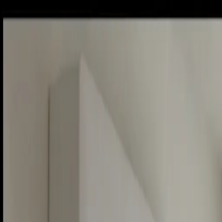
Piatok, 7. augusta 2026
Meniny má Štefánia