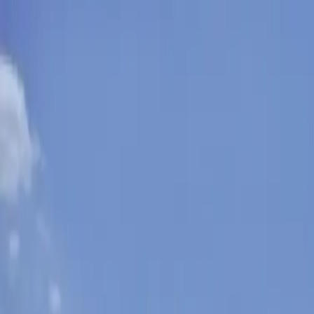
Sobota, 8. augusta 2026
Meniny má Oskar