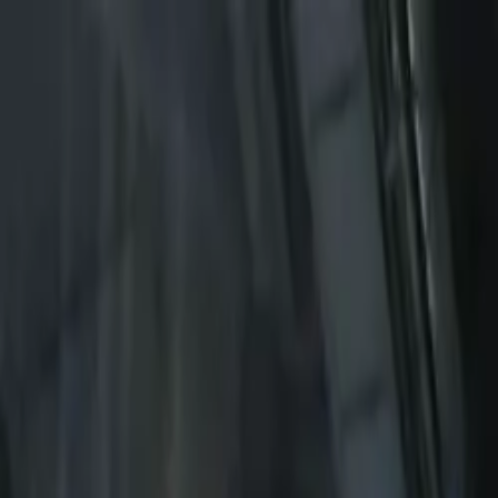
Piatok, 7. augusta 2026
Meniny má Štefánia