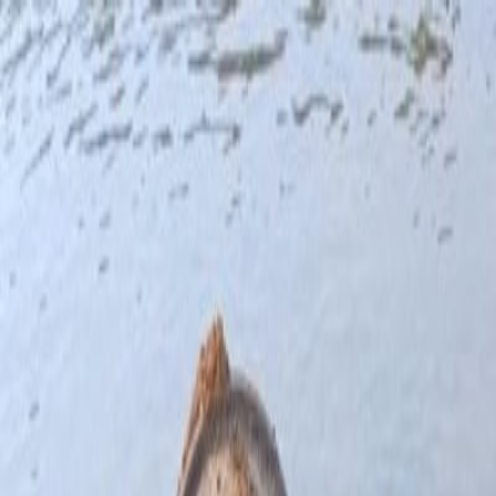
Nedeľa, 9. augusta 2026
Meniny má Ľubomíra