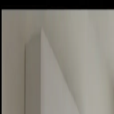
Sobota, 8. augusta 2026
Meniny má Oskar