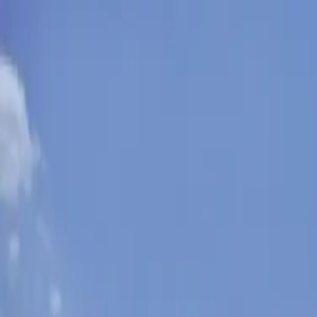
Sobota, 8. augusta 2026
Meniny má Oskar