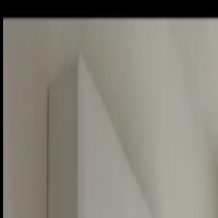
Sobota, 8. augusta 2026
Meniny má Oskar