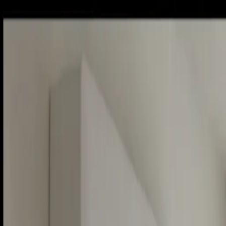
Piatok, 7. augusta 2026
Meniny má Štefánia