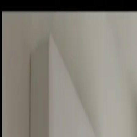
Piatok, 7. augusta 2026
Meniny má Štefánia