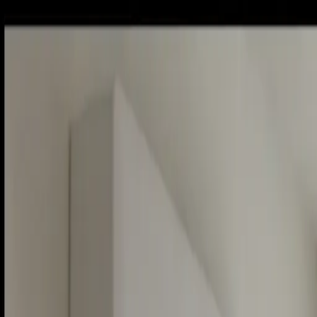
Piatok, 7. augusta 2026
Meniny má Štefánia