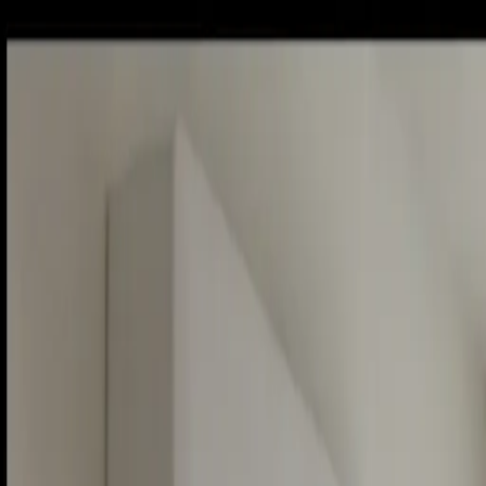
Piatok, 7. augusta 2026
Meniny má Štefánia