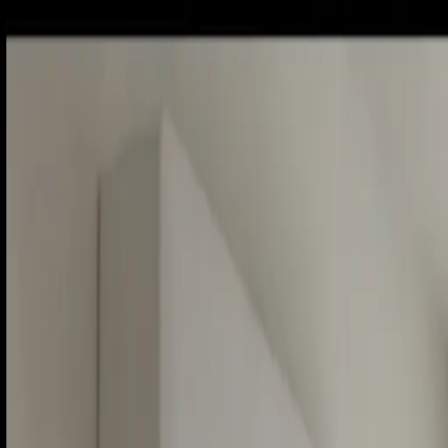
Piatok, 7. augusta 2026
Meniny má Štefánia