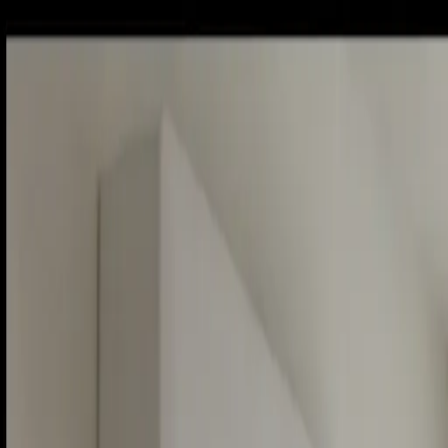
Sobota, 8. augusta 2026
Meniny má Oskar