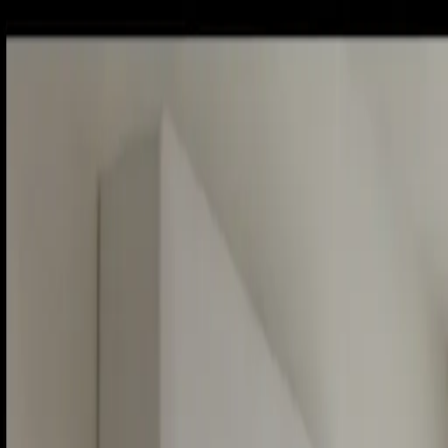
Sobota, 8. augusta 2026
Meniny má Oskar