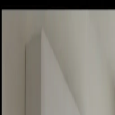
Piatok, 7. augusta 2026
Meniny má Štefánia