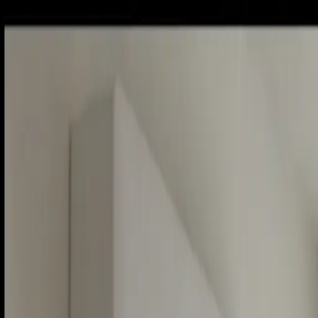
Sobota, 8. augusta 2026
Meniny má Oskar