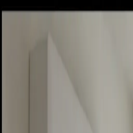
Sobota, 8. augusta 2026
Meniny má Oskar