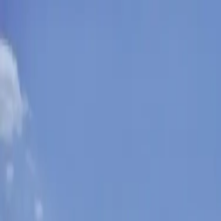
Sobota, 8. augusta 2026
Meniny má Oskar