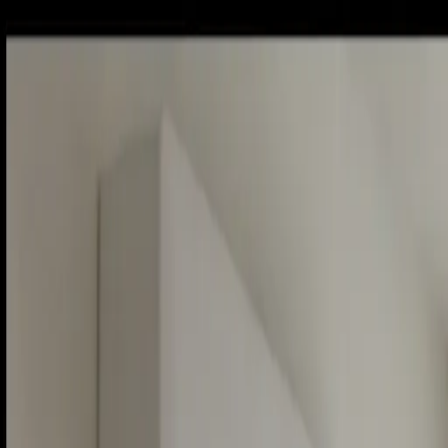
Sobota, 8. augusta 2026
Meniny má Oskar