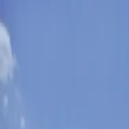
Sobota, 8. augusta 2026
Meniny má Oskar