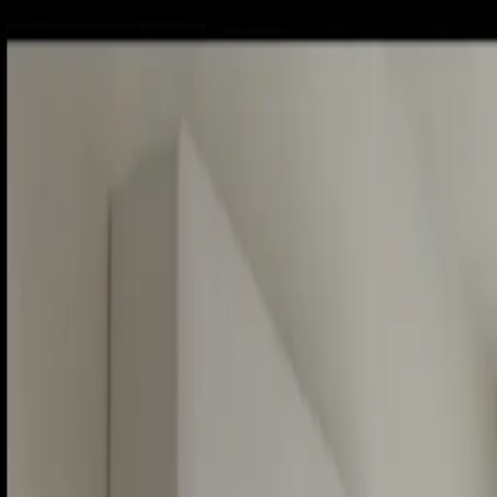
Sobota, 8. augusta 2026
Meniny má Oskar