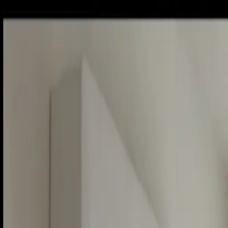
Piatok, 7. augusta 2026
Meniny má Štefánia