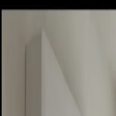
Sobota, 8. augusta 2026
Meniny má Oskar