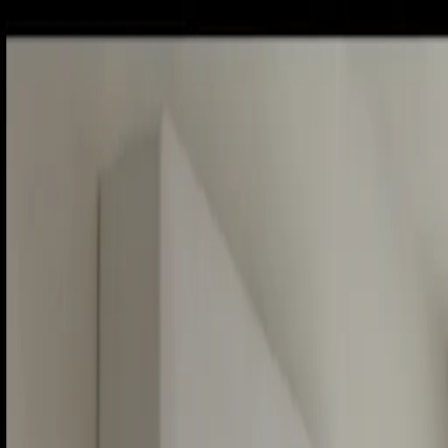
Piatok, 7. augusta 2026
Meniny má Štefánia