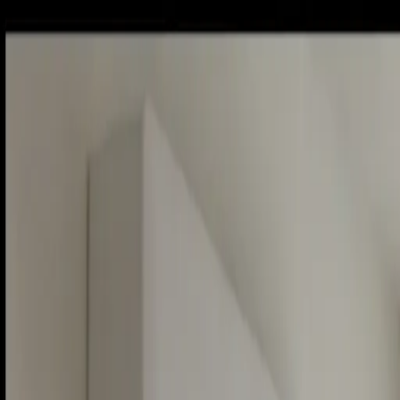
Sobota, 8. augusta 2026
Meniny má Oskar