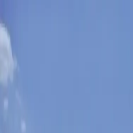
Sobota, 8. augusta 2026
Meniny má Oskar