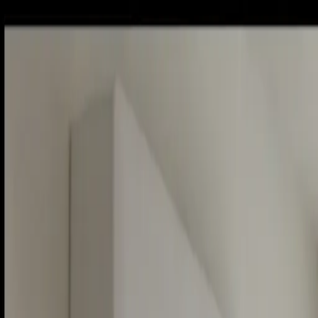
Piatok, 7. augusta 2026
Meniny má Štefánia