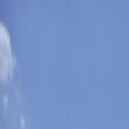
Sobota, 8. augusta 2026
Meniny má Oskar