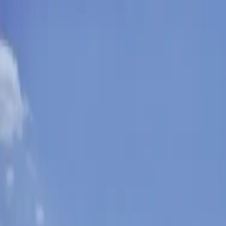
Sobota, 8. augusta 2026
Meniny má Oskar